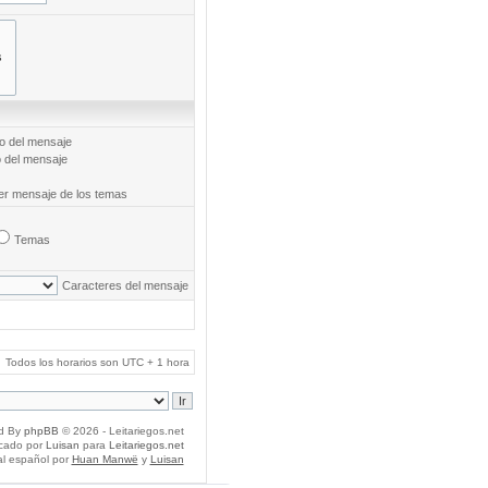
to del mensaje
o del mensaje
mer mensaje de los temas
Temas
Caracteres del mensaje
Todos los horarios son UTC + 1 hora
d By
phpBB
© 2026 - Leitariegos.net
icado por
Luisan
para
Leitariegos.net
al español por
Huan Manwë
y
Luisan