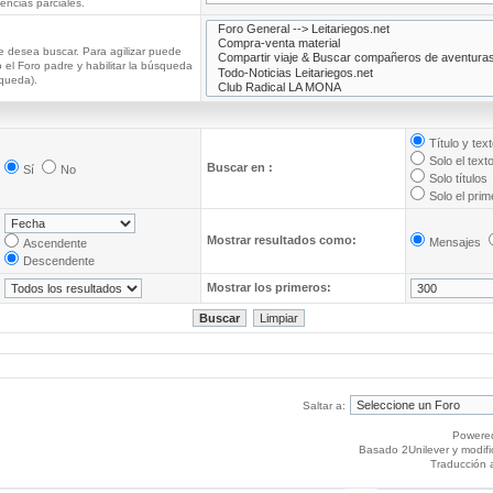
ncias parciales.
e desea buscar. Para agilizar puede
 el Foro padre y habilitar la búsqueda
queda).
Título y tex
Solo el text
Buscar en :
Sí
No
Solo títulos
Solo el pri
Mostrar resultados como:
Mensajes
Ascendente
Descendente
Mostrar los primeros:
Saltar a:
Powere
Basado 2Unilever y modif
Traducción 