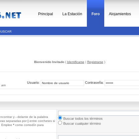
Principal
La Estación
Foro
Alojamientos
BUSCAR
Bienvenido Invitado
(
Identificarse
|
Registrarse
)
Usuario:
Contraseña:
6 am
ncontrar y
-
delante de la palabra
Buscar todos los términos
abras separadas por
|
entre corchetes si
Buscar cualquier término
r. Emplee
*
como comodín para