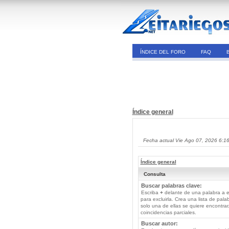
ÍNDICE DEL FORO
FAQ
Índice general
Fecha actual Vie Ago 07, 2026 6:1
Índice general
Consulta
Buscar palabras clave:
Escriba
+
delante de una palabra a e
para excluirla. Crea una lista de pal
solo una de ellas se quiere encontra
coincidencias parciales.
Buscar autor: