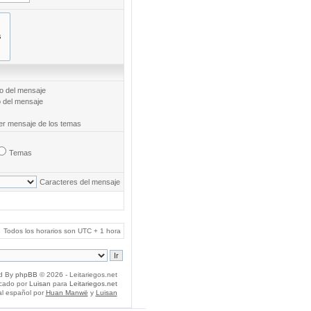
to del mensaje
o del mensaje
mer mensaje de los temas
Temas
Caracteres del mensaje
Todos los horarios son UTC + 1 hora
d By
phpBB
© 2026 - Leitariegos.net
icado por
Luisan
para
Leitariegos.net
al español por
Huan Manwë
y
Luisan