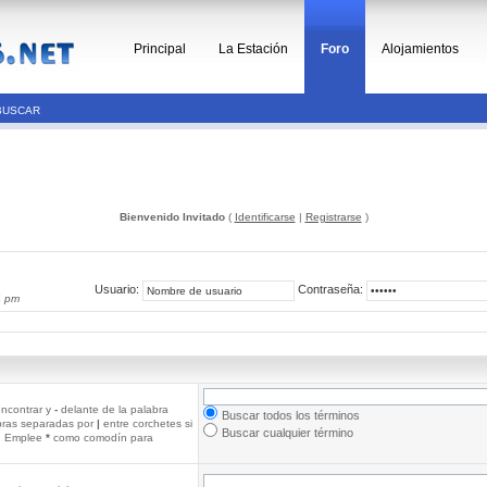
Principal
La Estación
Foro
Alojamientos
BUSCAR
Bienvenido Invitado
(
Identificarse
|
Registrarse
)
Usuario:
Contraseña:
4 pm
ncontrar y
-
delante de la palabra
Buscar todos los términos
abras separadas por
|
entre corchetes si
Buscar cualquier término
r. Emplee
*
como comodín para