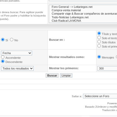
ncias parciales.
e desea buscar. Para agilizar puede
 el Foro padre y habilitar la búsqueda
queda).
Título y tex
Solo el text
Buscar en :
Sí
No
Solo títulos
Solo el pri
Mostrar resultados como:
Mensajes
Ascendente
Descendente
Mostrar los primeros:
Saltar a:
Powere
Basado 2Unilever y modif
Traducción 