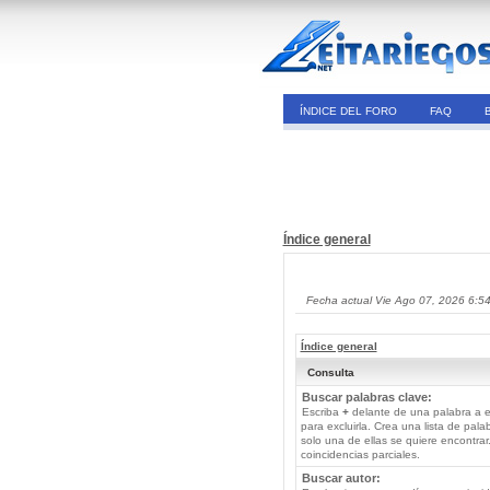
ÍNDICE DEL FORO
FAQ
Índice general
Fecha actual Vie Ago 07, 2026 6:5
Índice general
Consulta
Buscar palabras clave:
Escriba
+
delante de una palabra a e
para excluirla. Crea una lista de pal
solo una de ellas se quiere encontra
coincidencias parciales.
Buscar autor: