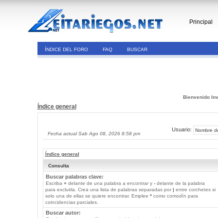
Principal
ÍNDICE DEL FORO
FAQ
BUSCAR
Bienvenido Inv
Índice general
Usuario:
Fecha actual Sab Ago 08, 2026 8:58 pm
Índice general
Consulta
Buscar palabras clave:
Escriba
+
delante de una palabra a encontrar y
-
delante de la palabra
para excluirla. Crea una lista de palabras separadas por
|
entre corchetes si
solo una de ellas se quiere encontrar. Emplee
*
como comodín para
coincidencias parciales.
Buscar autor: