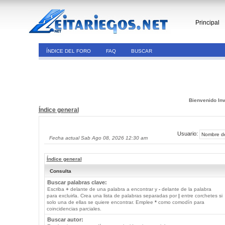
Principal
ÍNDICE DEL FORO
FAQ
BUSCAR
Bienvenido Inv
Índice general
Usuario:
Fecha actual Sab Ago 08, 2026 12:30 am
Índice general
Consulta
Buscar palabras clave:
Escriba
+
delante de una palabra a encontrar y
-
delante de la palabra
para excluirla. Crea una lista de palabras separadas por
|
entre corchetes si
solo una de ellas se quiere encontrar. Emplee
*
como comodín para
coincidencias parciales.
Buscar autor: