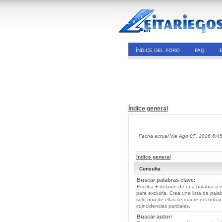
ÍNDICE DEL FORO
FAQ
Índice general
Fecha actual Vie Ago 07, 2026 6:4
Índice general
Consulta
Buscar palabras clave:
Escriba
+
delante de una palabra a e
para excluirla. Crea una lista de pal
solo una de ellas se quiere encontra
coincidencias parciales.
Buscar autor: