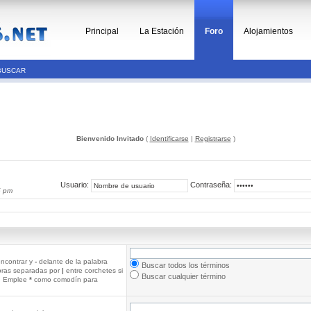
Principal
La Estación
Foro
Alojamientos
BUSCAR
Bienvenido Invitado
(
Identificarse
|
Registrarse
)
Usuario:
Contraseña:
5 pm
ncontrar y
-
delante de la palabra
Buscar todos los términos
abras separadas por
|
entre corchetes si
Buscar cualquier término
r. Emplee
*
como comodín para