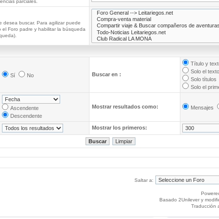
ncias parciales.
e desea buscar. Para agilizar puede
 el Foro padre y habilitar la búsqueda
queda).
Título y tex
Solo el text
Buscar en :
Sí
No
Solo títulos
Solo el pri
Mostrar resultados como:
Mensajes
Ascendente
Descendente
Mostrar los primeros:
Saltar a:
Powere
Basado 2Unilever y modif
Traducción 