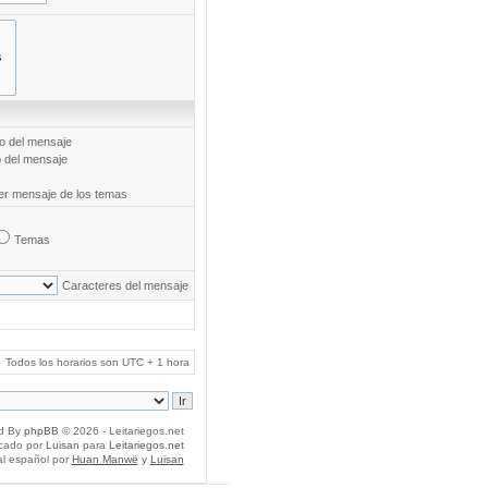
to del mensaje
o del mensaje
mer mensaje de los temas
Temas
Caracteres del mensaje
Todos los horarios son UTC + 1 hora
d By
phpBB
© 2026 - Leitariegos.net
icado por
Luisan
para
Leitariegos.net
al español por
Huan Manwë
y
Luisan