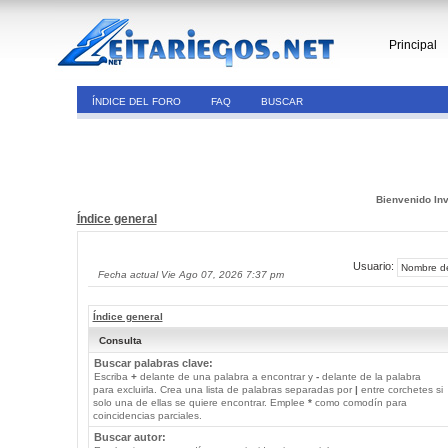
Principal
ÍNDICE DEL FORO
FAQ
BUSCAR
Bienvenido Inv
Índice general
Usuario:
Fecha actual Vie Ago 07, 2026 7:37 pm
Índice general
Consulta
Buscar palabras clave:
Escriba
+
delante de una palabra a encontrar y
-
delante de la palabra
para excluirla. Crea una lista de palabras separadas por
|
entre corchetes si
solo una de ellas se quiere encontrar. Emplee
*
como comodín para
coincidencias parciales.
Buscar autor: