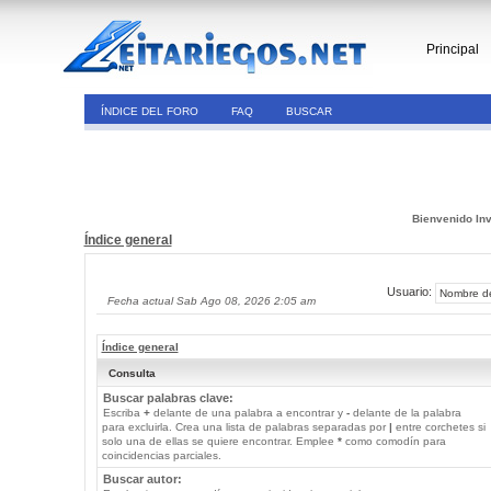
Principal
ÍNDICE DEL FORO
FAQ
BUSCAR
Bienvenido Inv
Índice general
Usuario:
Fecha actual Sab Ago 08, 2026 2:05 am
Índice general
Consulta
Buscar palabras clave:
Escriba
+
delante de una palabra a encontrar y
-
delante de la palabra
para excluirla. Crea una lista de palabras separadas por
|
entre corchetes si
solo una de ellas se quiere encontrar. Emplee
*
como comodín para
coincidencias parciales.
Buscar autor: