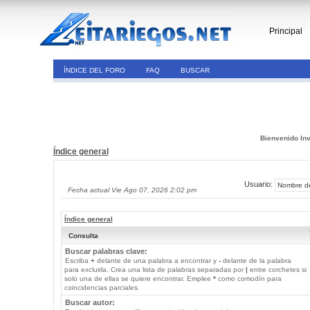
Principal
ÍNDICE DEL FORO
FAQ
BUSCAR
Bienvenido Inv
Índice general
Usuario:
Fecha actual Vie Ago 07, 2026 2:02 pm
Índice general
Consulta
Buscar palabras clave:
Escriba
+
delante de una palabra a encontrar y
-
delante de la palabra
para excluirla. Crea una lista de palabras separadas por
|
entre corchetes si
solo una de ellas se quiere encontrar. Emplee
*
como comodín para
coincidencias parciales.
Buscar autor: