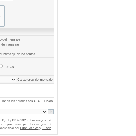
to del mensaje
o del mensaje
mer mensaje de los temas
Temas
Caracteres del mensaje
Todos los horarios son UTC + 1 hora
d By
phpBB
© 2026 - Leitariegos.net
icado por
Luisan
para
Leitariegos.net
al español por
Huan Manwë
y
Luisan