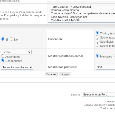
ncias parciales.
e desea buscar. Para agilizar puede
 el Foro padre y habilitar la búsqueda
queda).
Título y tex
Solo el text
Buscar en :
Sí
No
Solo títulos
Solo el pri
Mostrar resultados como:
Mensajes
Ascendente
Descendente
Mostrar los primeros:
Saltar a:
Powere
Basado 2Unilever y modif
Traducción 