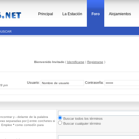
Principal
La Estación
Foro
Alojamientos
BUSCAR
Bienvenido Invitado
(
Identificarse
|
Registrarse
)
Usuario:
Contraseña:
28 pm
ncontrar y
-
delante de la palabra
Buscar todos los términos
abras separadas por
|
entre corchetes si
Buscar cualquier término
r. Emplee
*
como comodín para