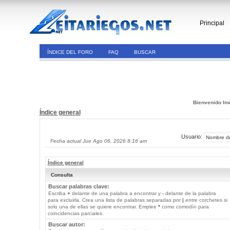
Principal
ÍNDICE DEL FORO
FAQ
BUSCAR
Bienvenido Inv
Índice general
Usuario:
Fecha actual Jue Ago 06, 2026 8:16 am
Índice general
Consulta
Buscar palabras clave:
Escriba
+
delante de una palabra a encontrar y
-
delante de la palabra
para excluirla. Crea una lista de palabras separadas por
|
entre corchetes si
solo una de ellas se quiere encontrar. Emplee
*
como comodín para
coincidencias parciales.
Buscar autor: