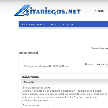
Principal
ÍNDICE DEL FORO
FAQ
BUSCAR
Bienvenido Inv
Índice general
Usuario:
Fecha actual Vie Ago 07, 2026 6:49 am
Índice general
Consulta
Buscar palabras clave:
Escriba
+
delante de una palabra a encontrar y
-
delante de la palabra
para excluirla. Crea una lista de palabras separadas por
|
entre corchetes si
solo una de ellas se quiere encontrar. Emplee
*
como comodín para
coincidencias parciales.
Buscar autor: