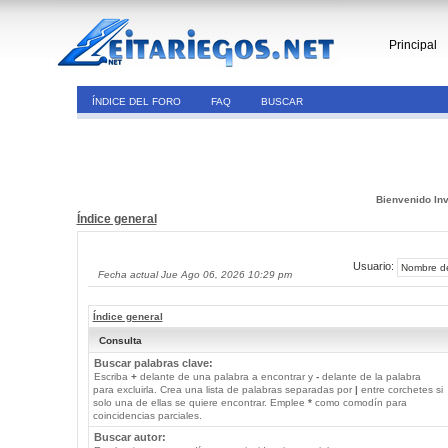
Principal
ÍNDICE DEL FORO
FAQ
BUSCAR
Bienvenido Inv
Índice general
Usuario:
Fecha actual Jue Ago 06, 2026 10:29 pm
Índice general
Consulta
Buscar palabras clave:
Escriba
+
delante de una palabra a encontrar y
-
delante de la palabra
para excluirla. Crea una lista de palabras separadas por
|
entre corchetes si
solo una de ellas se quiere encontrar. Emplee
*
como comodín para
coincidencias parciales.
Buscar autor: