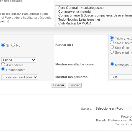
ncias parciales.
e desea buscar. Para agilizar puede
 el Foro padre y habilitar la búsqueda
queda).
Título y tex
Solo el text
Buscar en :
Sí
No
Solo títulos
Solo el pri
Mostrar resultados como:
Mensajes
Ascendente
Descendente
Mostrar los primeros:
Saltar a:
Powere
Basado 2Unilever y modif
Traducción 