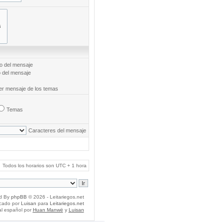
to del mensaje
o del mensaje
mer mensaje de los temas
Temas
Caracteres del mensaje
Todos los horarios son UTC + 1 hora
d By
phpBB
© 2026 - Leitariegos.net
icado por
Luisan
para
Leitariegos.net
al español por
Huan Manwë
y
Luisan