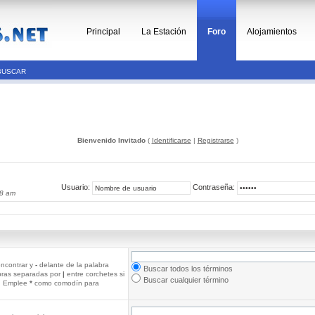
Principal
La Estación
Foro
Alojamientos
BUSCAR
Bienvenido Invitado
(
Identificarse
|
Registrarse
)
Usuario:
Contraseña:
58 am
ncontrar y
-
delante de la palabra
Buscar todos los términos
abras separadas por
|
entre corchetes si
Buscar cualquier término
r. Emplee
*
como comodín para