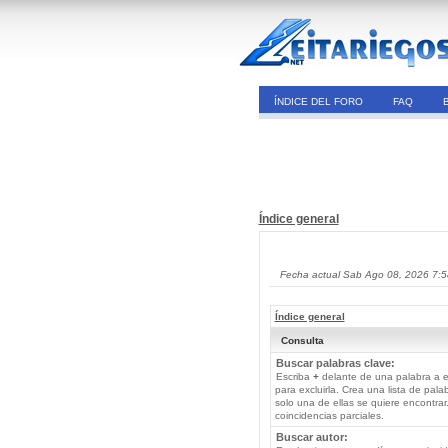
ÍNDICE DEL FORO
FAQ
Índice general
Fecha actual Sab Ago 08, 2026 7:
Índice general
Consulta
Buscar palabras clave:
Escriba
+
delante de una palabra a e
para excluirla. Crea una lista de pal
solo una de ellas se quiere encontra
coincidencias parciales.
Buscar autor: