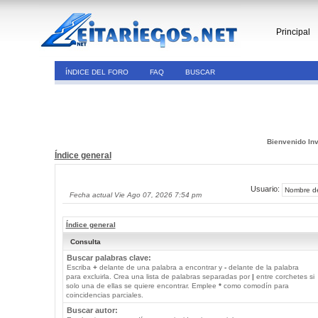
Principal
ÍNDICE DEL FORO
FAQ
BUSCAR
Bienvenido Inv
Índice general
Usuario:
Fecha actual Vie Ago 07, 2026 7:54 pm
Índice general
Consulta
Buscar palabras clave:
Escriba
+
delante de una palabra a encontrar y
-
delante de la palabra
para excluirla. Crea una lista de palabras separadas por
|
entre corchetes si
solo una de ellas se quiere encontrar. Emplee
*
como comodín para
coincidencias parciales.
Buscar autor: