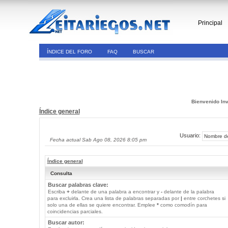
Principal
ÍNDICE DEL FORO
FAQ
BUSCAR
Bienvenido Inv
Índice general
Usuario:
Fecha actual Sab Ago 08, 2026 8:05 pm
Índice general
Consulta
Buscar palabras clave:
Escriba
+
delante de una palabra a encontrar y
-
delante de la palabra
para excluirla. Crea una lista de palabras separadas por
|
entre corchetes si
solo una de ellas se quiere encontrar. Emplee
*
como comodín para
coincidencias parciales.
Buscar autor: