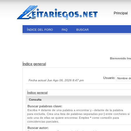
Principal
ÍNDICE DEL FORO
FAQ
BUSCAR
Bienvenido Inv
Índice general
Usuario:
Fecha actual Jue Ago 06, 2026 8:47 pm
Índice general
Consulta
Buscar palabras clave:
Escriba
+
delante de una palabra a encontrar y
-
delante de la palabra
para excluirla. Crea una lista de palabras separadas por
|
entre corchetes si
solo una de ellas se quiere encontrar. Emplee
*
como comodín para
coincidencias parciales.
Buscar autor: