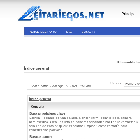
Principal
ÍNDICE DEL FORO
FAQ
BUSCAR
Bienvenido Inv
Índice general
Usuario:
Fecha actual Dom Ago 09, 2026 3:13 am
Índice general
Consulta
Buscar palabras clave:
Escriba
+
delante de una palabra a encontrar y
-
delante de la palabra
para excluirla. Crea una lista de palabras separadas por
|
entre corchetes si
solo una de ellas se quiere encontrar. Emplee
*
como comodín para
coincidencias parciales.
Buscar autor: