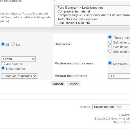
ncias parciales.
e desea buscar. Para agilizar puede
 el Foro padre y habilitar la búsqueda
queda).
Título y tex
Solo el text
Buscar en :
Sí
No
Solo títulos
Solo el pri
Mostrar resultados como:
Mensajes
Ascendente
Descendente
Mostrar los primeros:
Saltar a:
Powere
Basado 2Unilever y modif
Traducción 