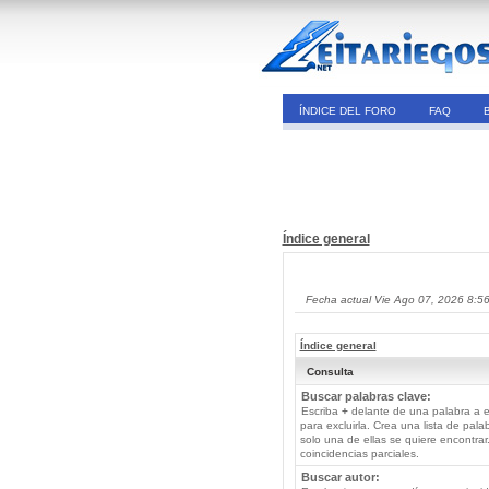
ÍNDICE DEL FORO
FAQ
Índice general
Fecha actual Vie Ago 07, 2026 8:5
Índice general
Consulta
Buscar palabras clave:
Escriba
+
delante de una palabra a e
para excluirla. Crea una lista de pal
solo una de ellas se quiere encontra
coincidencias parciales.
Buscar autor: