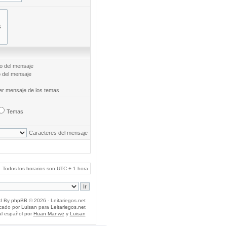
to del mensaje
o del mensaje
mer mensaje de los temas
Temas
Caracteres del mensaje
Todos los horarios son UTC + 1 hora
d By
phpBB
© 2026 - Leitariegos.net
icado por
Luisan
para
Leitariegos.net
al español por
Huan Manwë
y
Luisan