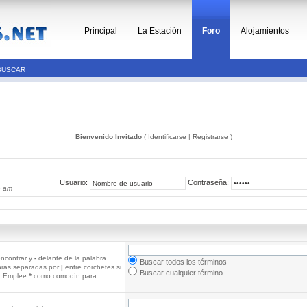
Principal
La Estación
Foro
Alojamientos
BUSCAR
Bienvenido Invitado
(
Identificarse
|
Registrarse
)
Usuario:
Contraseña:
6 am
ncontrar y
-
delante de la palabra
Buscar todos los términos
abras separadas por
|
entre corchetes si
Buscar cualquier término
r. Emplee
*
como comodín para