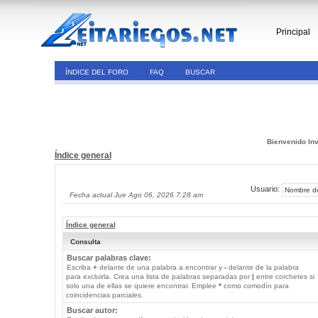
Principal
ÍNDICE DEL FORO
FAQ
BUSCAR
Bienvenido Inv
Índice general
Usuario:
Fecha actual Jue Ago 06, 2026 7:28 am
Índice general
Consulta
Buscar palabras clave:
Escriba
+
delante de una palabra a encontrar y
-
delante de la palabra
para excluirla. Crea una lista de palabras separadas por
|
entre corchetes si
solo una de ellas se quiere encontrar. Emplee
*
como comodín para
coincidencias parciales.
Buscar autor: