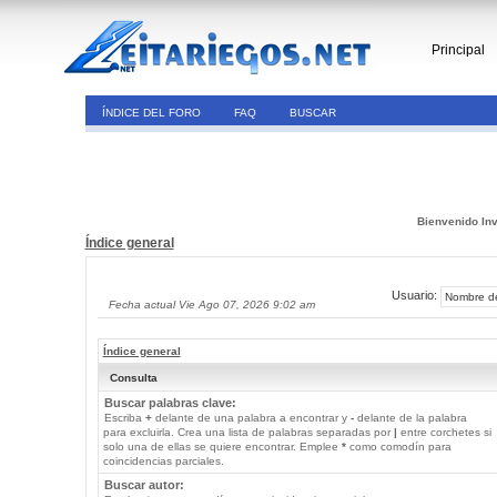
Principal
ÍNDICE DEL FORO
FAQ
BUSCAR
Bienvenido Inv
Índice general
Usuario:
Fecha actual Vie Ago 07, 2026 9:02 am
Índice general
Consulta
Buscar palabras clave:
Escriba
+
delante de una palabra a encontrar y
-
delante de la palabra
para excluirla. Crea una lista de palabras separadas por
|
entre corchetes si
solo una de ellas se quiere encontrar. Emplee
*
como comodín para
coincidencias parciales.
Buscar autor: