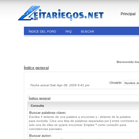
Principal
ÍNDICE DEL FORO
FAQ
BUSCAR
Bienvenido Inv
Índice general
Usuario:
Fecha actual Sab Ago 08, 2026 9:41 pm
Índice general
Consulta
Buscar palabras clave:
Escriba
+
delante de una palabra a encontrar y
-
delante de la palabra
para excluirla. Crea una lista de palabras separadas por
|
entre corchetes si
solo una de ellas se quiere encontrar. Emplee
*
como comodín para
coincidencias parciales.
Buscar autor: