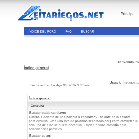
Principal
ÍNDICE DEL FORO
FAQ
BUSCAR
Bienvenido Inv
Índice general
Usuario:
Fecha actual Jue Ago 06, 2026 3:08 am
Índice general
Consulta
Buscar palabras clave:
Escriba
+
delante de una palabra a encontrar y
-
delante de la palabra
para excluirla. Crea una lista de palabras separadas por
|
entre corchetes si
solo una de ellas se quiere encontrar. Emplee
*
como comodín para
coincidencias parciales.
Buscar autor: