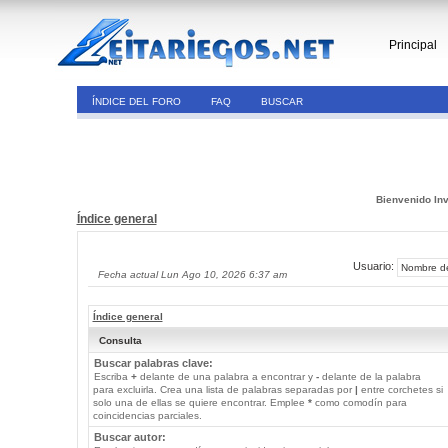
Principal
ÍNDICE DEL FORO
FAQ
BUSCAR
Bienvenido Inv
Índice general
Usuario:
Fecha actual Lun Ago 10, 2026 6:37 am
Índice general
Consulta
Buscar palabras clave:
Escriba
+
delante de una palabra a encontrar y
-
delante de la palabra
para excluirla. Crea una lista de palabras separadas por
|
entre corchetes si
solo una de ellas se quiere encontrar. Emplee
*
como comodín para
coincidencias parciales.
Buscar autor: