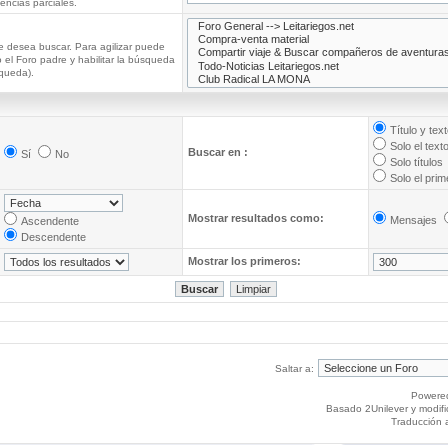
ncias parciales.
e desea buscar. Para agilizar puede
 el Foro padre y habilitar la búsqueda
queda).
Título y tex
Solo el text
Buscar en :
Sí
No
Solo títulos
Solo el pri
Mostrar resultados como:
Mensajes
Ascendente
Descendente
Mostrar los primeros:
Saltar a:
Powere
Basado 2Unilever y modif
Traducción 