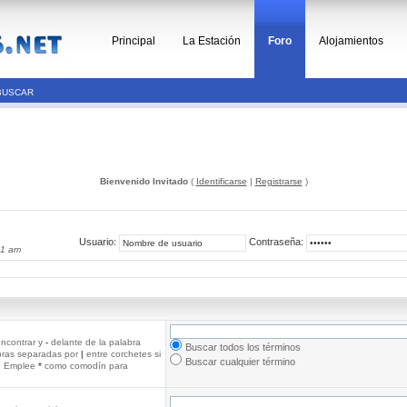
Principal
La Estación
Foro
Alojamientos
BUSCAR
Bienvenido Invitado
(
Identificarse
|
Registrarse
)
Usuario:
Contraseña:
11 am
ncontrar y
-
delante de la palabra
Buscar todos los términos
abras separadas por
|
entre corchetes si
Buscar cualquier término
r. Emplee
*
como comodín para