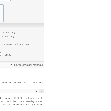
to del mensaje
o del mensaje
mer mensaje de los temas
Temas
Caracteres del mensaje
Todos los horarios son UTC + 1 hora
d By
phpBB
© 2026 - Leitariegos.net
icado por
Luisan
para
Leitariegos.net
al español por
Huan Manwë
y
Luisan