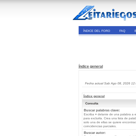
ÍNDICE DEL FORO
FAQ
Índice general
Fecha actual Sab Ago 08, 2026 12
Índice general
Consulta
Buscar palabras clave:
Escriba
+
delante de una palabra a e
para excluirla. Crea una lista de pal
solo una de ellas se quiere encontra
coincidencias parciales.
Buscar autor: