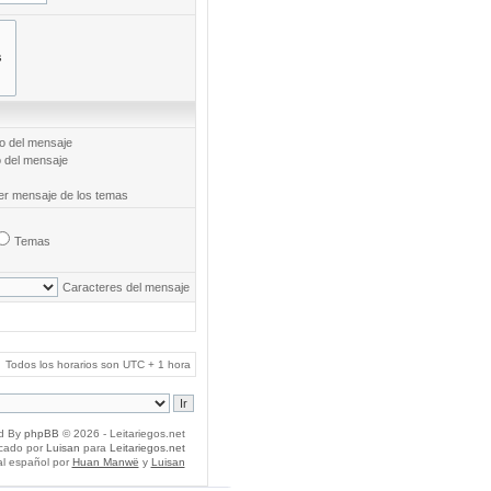
to del mensaje
o del mensaje
mer mensaje de los temas
Temas
Caracteres del mensaje
Todos los horarios son UTC + 1 hora
d By
phpBB
© 2026 - Leitariegos.net
icado por
Luisan
para
Leitariegos.net
al español por
Huan Manwë
y
Luisan