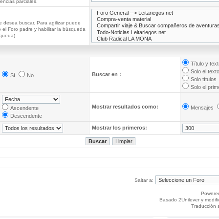
ncias parciales.
e desea buscar. Para agilizar puede
 el Foro padre y habilitar la búsqueda
queda).
Título y tex
Solo el text
Buscar en :
Sí
No
Solo títulos
Solo el pri
Mostrar resultados como:
Mensajes
Ascendente
Descendente
Mostrar los primeros:
Saltar a:
Powere
Basado 2Unilever y modif
Traducción 