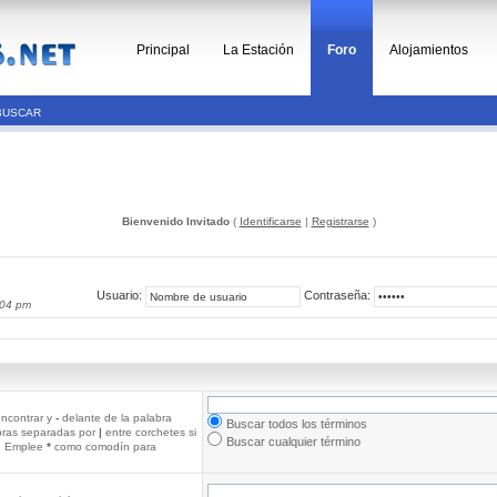
Principal
La Estación
Foro
Alojamientos
BUSCAR
Bienvenido Invitado
(
Identificarse
|
Registrarse
)
Usuario:
Contraseña:
:04 pm
ncontrar y
-
delante de la palabra
Buscar todos los términos
abras separadas por
|
entre corchetes si
Buscar cualquier término
r. Emplee
*
como comodín para