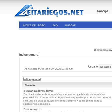
Principal
ÍNDICE DEL FORO
FAQ
BUSCAR
Bienvenido Inv
Índice general
Usuario:
Fecha actual Jue Ago 06, 2026 11:11 pm
Índice general
Consulta
Buscar palabras clave:
Escriba
+
delante de una palabra a encontrar y
-
delante de la palabra
para excluirla. Crea una lista de palabras separadas por
|
entre corchetes si
solo una de ellas se quiere encontrar. Emplee
*
como comodín para
coincidencias parciales.
Buscar autor: