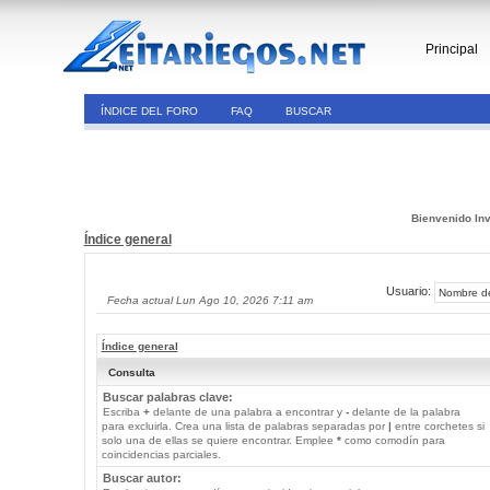
Principal
ÍNDICE DEL FORO
FAQ
BUSCAR
Bienvenido Inv
Índice general
Usuario:
Fecha actual Lun Ago 10, 2026 7:11 am
Índice general
Consulta
Buscar palabras clave:
Escriba
+
delante de una palabra a encontrar y
-
delante de la palabra
para excluirla. Crea una lista de palabras separadas por
|
entre corchetes si
solo una de ellas se quiere encontrar. Emplee
*
como comodín para
coincidencias parciales.
Buscar autor: