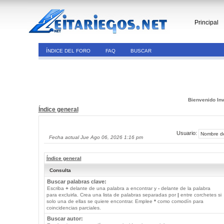
Principal
ÍNDICE DEL FORO
FAQ
BUSCAR
Bienvenido Inv
Índice general
Usuario:
Fecha actual Jue Ago 06, 2026 1:16 pm
Índice general
Consulta
Buscar palabras clave:
Escriba
+
delante de una palabra a encontrar y
-
delante de la palabra
para excluirla. Crea una lista de palabras separadas por
|
entre corchetes si
solo una de ellas se quiere encontrar. Emplee
*
como comodín para
coincidencias parciales.
Buscar autor: