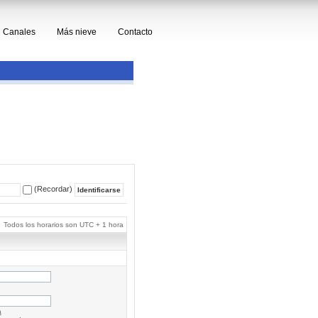
Canales
Más nieve
Contacto
(Recordar)
Todos los horarios son UTC + 1 hora
a