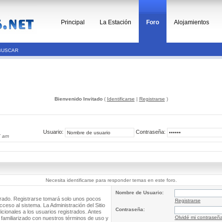
Principal
La Estación
Foro
Alojamientos
BUSCAR
Bienvenido Invitado
(
Identificarse
|
Registrarse
)
Usuario:
Contraseña:
7 am
Necesita identificarse para responder temas en este foro.
Nombre de Usuario:
trado. Registrarse tomará solo unos pocos
Registrarse
cceso al sistema. La Administración del Sitio
Contraseña:
ionales a los usuarios registrados. Antes
Olvidé mi contraseñ
 familiarizado con nuestros términos de uso y