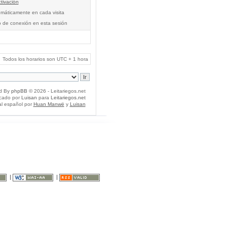
tivación
tomáticamente en cada visita
o de conexión en esta sesión
Todos los horarios son UTC + 1 hora
d By
phpBB
© 2026 - Leitariegos.net
icado por
Luisan
para
Leitariegos.net
al español por
Huan Manwë
y
Luisan
|
|