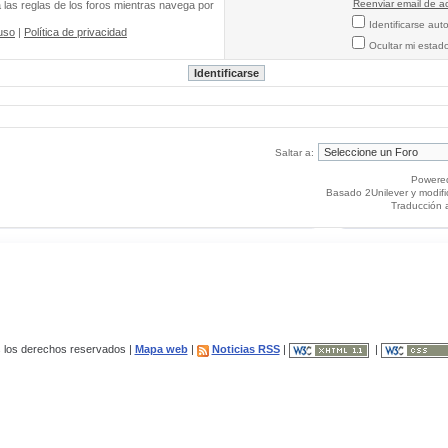
Reenviar email de ac
a las reglas de los foros mientras navega por
Identificarse au
uso
|
Política de privacidad
Ocultar mi estad
Saltar a:
Powere
Basado 2Unilever y modif
Traducción 
los derechos reservados |
Mapa web
|
Noticias RSS
|
|