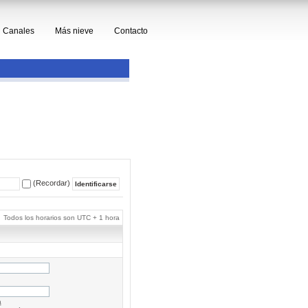
Canales
Más nieve
Contacto
(Recordar)
Todos los horarios son UTC + 1 hora
a