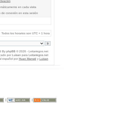
tivación
tomáticamente en cada visita
o de conexión en esta sesión
Todos los horarios son UTC + 1 hora
d By
phpBB
© 2026 - Leitariegos.net
icado por
Luisan
para
Leitariegos.net
al español por
Huan Manwë
y
Luisan
|
|