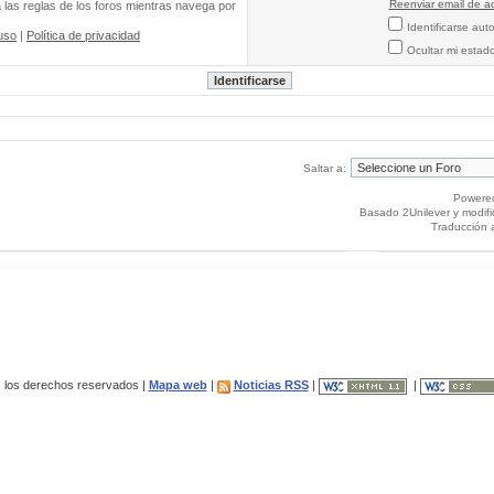
Reenviar email de ac
a las reglas de los foros mientras navega por
Identificarse au
uso
|
Política de privacidad
Ocultar mi estad
Saltar a:
Powere
Basado 2Unilever y modif
Traducción 
los derechos reservados |
Mapa web
|
Noticias RSS
|
|