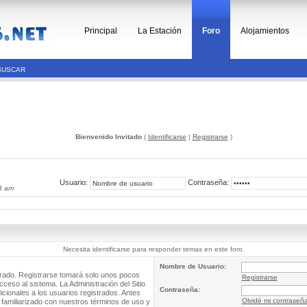
Principal
La Estación
Foro
Alojamientos
BUSCAR
Bienvenido Invitado
(
Identificarse
|
Registrarse
)
Usuario:
Contraseña:
3 am
Necesita identificarse para responder temas en este foro.
Nombre de Usuario:
trado. Registrarse tomará solo unos pocos
Registrarse
cceso al sistema. La Administración del Sitio
Contraseña:
ionales a los usuarios registrados. Antes
Olvidé mi contraseñ
 familiarizado con nuestros términos de uso y