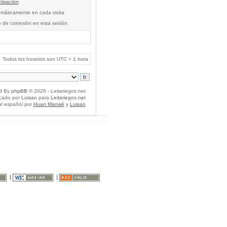
tivación
tomáticamente en cada visita
o de conexión en esta sesión
Todos los horarios son UTC + 1 hora
d By
phpBB
© 2026 - Leitariegos.net
icado por
Luisan
para
Leitariegos.net
al español por
Huan Manwë
y
Luisan
|
|