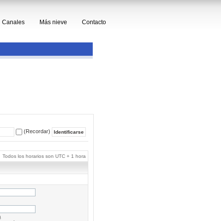
Canales
Más nieve
Contacto
(Recordar)
Todos los horarios son UTC + 1 hora
a