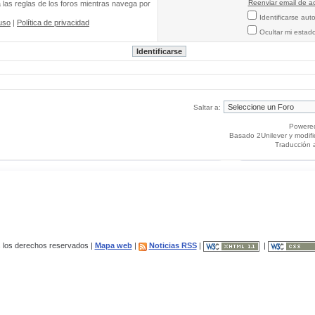
Reenviar email de ac
a las reglas de los foros mientras navega por
Identificarse au
uso
|
Política de privacidad
Ocultar mi estad
Saltar a:
Powere
Basado 2Unilever y modif
Traducción 
los derechos reservados |
Mapa web
|
Noticias RSS
|
|