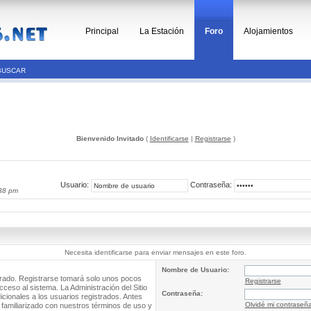
Principal
La Estación
Foro
Alojamientos
BUSCAR
Bienvenido Invitado
(
Identificarse
|
Registrarse
)
Usuario:
Contraseña:
38 pm
Necesita identificarse para enviar mensajes en este foro.
Nombre de Usuario:
trado. Registrarse tomará solo unos pocos
Registrarse
cceso al sistema. La Administración del Sitio
Contraseña:
ionales a los usuarios registrados. Antes
Olvidé mi contraseñ
 familiarizado con nuestros términos de uso y