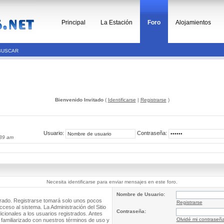
Principal
La Estación
Foro
Alojamientos
BUSCAR
Bienvenido Invitado
(
Identificarse
|
Registrarse
)
Usuario:
Contraseña:
:39 am
Necesita identificarse para enviar mensajes en este foro.
Nombre de Usuario:
trado. Registrarse tomará solo unos pocos
Registrarse
cceso al sistema. La Administración del Sitio
Contraseña:
ionales a los usuarios registrados. Antes
Olvidé mi contraseñ
 familiarizado con nuestros términos de uso y