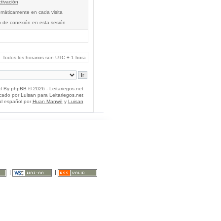
tivación
tomáticamente en cada visita
o de conexión en esta sesión
Todos los horarios son UTC + 1 hora
d By
phpBB
© 2026 - Leitariegos.net
icado por
Luisan
para
Leitariegos.net
al español por
Huan Manwë
y
Luisan
|
|