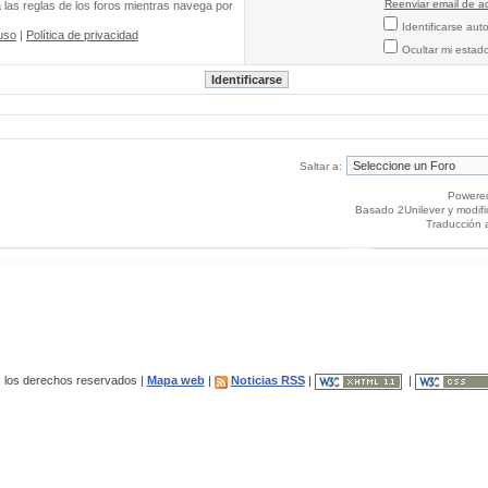
Reenviar email de ac
a las reglas de los foros mientras navega por
Identificarse au
uso
|
Política de privacidad
Ocultar mi estad
Saltar a:
Powere
Basado 2Unilever y modif
Traducción 
los derechos reservados |
Mapa web
|
Noticias RSS
|
|