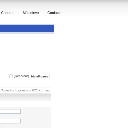
Canales
Más nieve
Contacto
(Recordar)
Todos los horarios son UTC + 1 hora
a