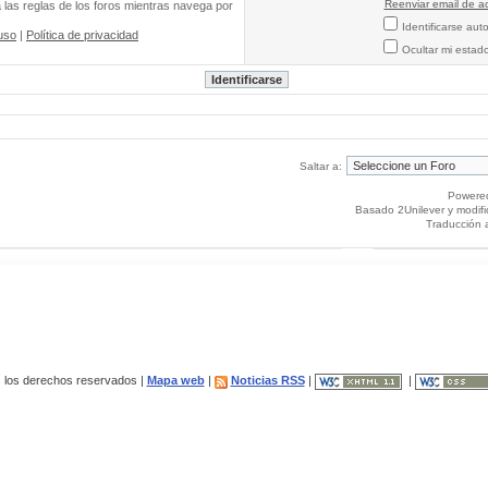
Reenviar email de ac
a las reglas de los foros mientras navega por
Identificarse au
uso
|
Política de privacidad
Ocultar mi estad
Saltar a:
Powere
Basado 2Unilever y modif
Traducción 
los derechos reservados |
Mapa web
|
Noticias RSS
|
|