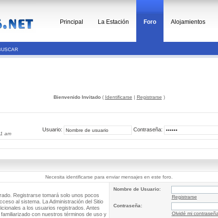
Principal
La Estación
Foro
Alojamientos
BUSCAR
Bienvenido Invitado
(
Identificarse
|
Registrarse
)
Usuario:
Contraseña:
11 am
Necesita identificarse para enviar mensajes en este foro.
Nombre de Usuario:
trado. Registrarse tomará solo unos pocos
Registrarse
cceso al sistema. La Administración del Sitio
Contraseña:
ionales a los usuarios registrados. Antes
Olvidé mi contraseñ
 familiarizado con nuestros términos de uso y