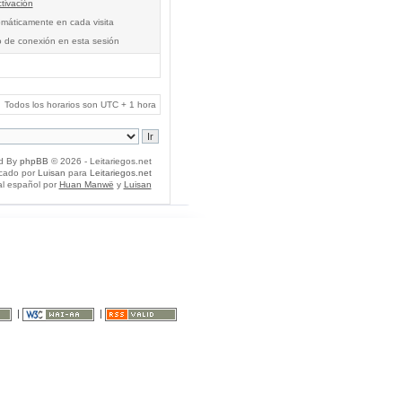
tivación
tomáticamente en cada visita
o de conexión en esta sesión
Todos los horarios son UTC + 1 hora
d By
phpBB
© 2026 - Leitariegos.net
icado por
Luisan
para
Leitariegos.net
al español por
Huan Manwë
y
Luisan
|
|