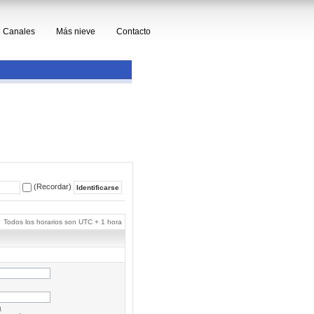
Canales
Más nieve
Contacto
(Recordar)
Todos los horarios son UTC + 1 hora
a