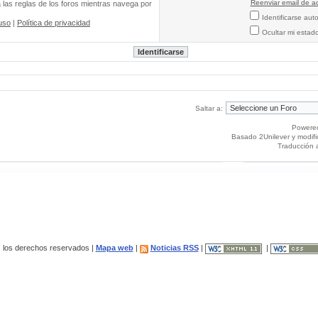
Reenviar email de ac
a las reglas de los foros mientras navega por
Identificarse au
uso
|
Política de privacidad
Ocultar mi estad
Saltar a:
Powere
Basado 2Unilever y modif
Traducción 
los derechos reservados |
Mapa web
|
Noticias RSS
|
|