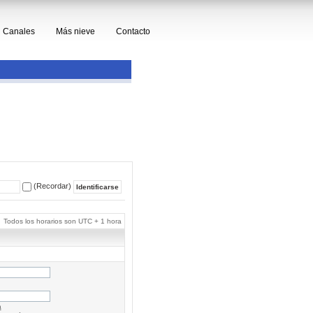
Canales
Más nieve
Contacto
(Recordar)
Todos los horarios son UTC + 1 hora
a