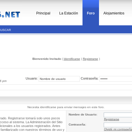
Principal
La Estación
Foro
Alojamientos
BUSCAR
Bienvenido Invitado
(
Identificarse
|
Registrarse
)
Usuario:
Contraseña:
16 pm
Necesita identificarse para enviar mensajes en este foro.
Nombre de Usuario:
trado. Registrarse tomará solo unos pocos
Registrarse
cceso al sistema. La Administración del Sitio
Contraseña:
ionales a los usuarios registrados. Antes
Olvidé mi contraseñ
 familiarizado con nuestros términos de uso y