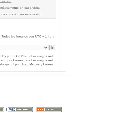
tivación
tomáticamente en cada visita
o de conexión en esta sesión
Todos los horarios son UTC + 1 hora
d By
phpBB
© 2026 - Leitariegos.net
icado por
Luisan
para
Leitariegos.net
al español por
Huan Manwë
y
Luisan
|
|