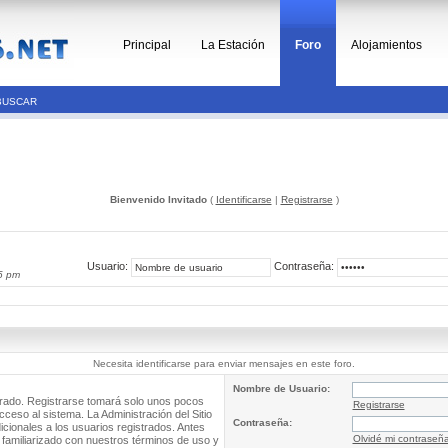
Principal
La Estación
Foro
Alojamientos
BUSCAR
Bienvenido Invitado
(
Identificarse
|
Registrarse
)
Usuario:
Contraseña:
5 pm
Necesita identificarse para enviar mensajes en este foro.
Nombre de Usuario:
trado. Registrarse tomará solo unos pocos
Registrarse
cceso al sistema. La Administración del Sitio
Contraseña:
ionales a los usuarios registrados. Antes
Olvidé mi contraseñ
 familiarizado con nuestros términos de uso y