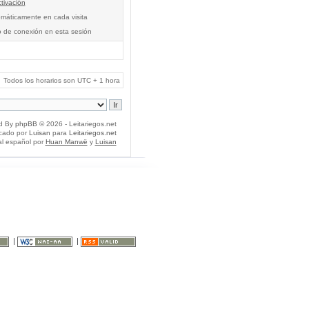
tivación
tomáticamente en cada visita
o de conexión en esta sesión
Todos los horarios son UTC + 1 hora
d By
phpBB
© 2026 - Leitariegos.net
icado por
Luisan
para
Leitariegos.net
al español por
Huan Manwë
y
Luisan
|
|