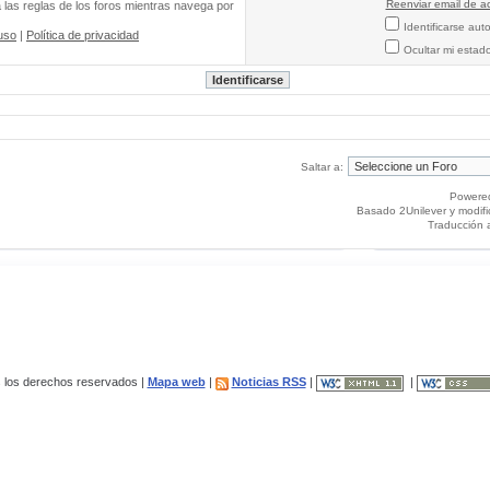
Reenviar email de ac
a las reglas de los foros mientras navega por
Identificarse au
uso
|
Política de privacidad
Ocultar mi estad
Saltar a:
Powere
Basado 2Unilever y modif
Traducción 
los derechos reservados |
Mapa web
|
Noticias RSS
|
|