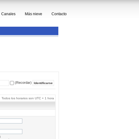
Canales
Más nieve
Contacto
(Recordar)
Todos los horarios son UTC + 1 hora
a