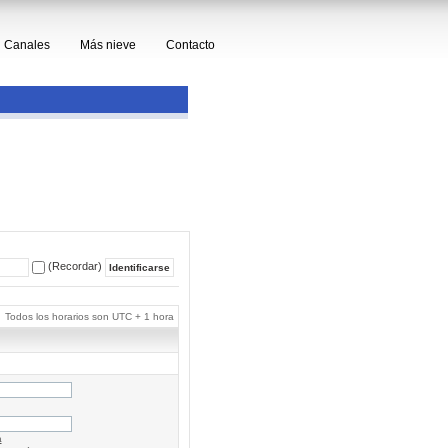
Canales
Más nieve
Contacto
(Recordar)
Todos los horarios son UTC + 1 hora
a