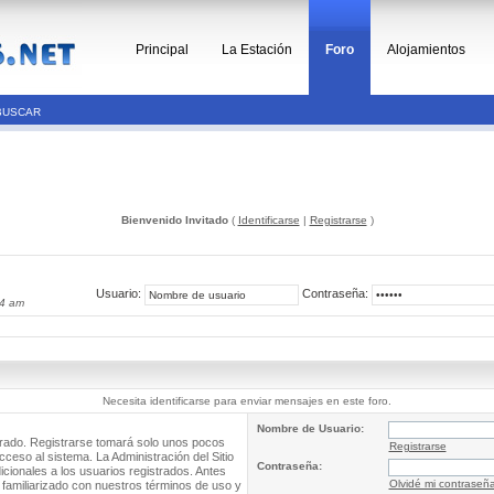
Principal
La Estación
Foro
Alojamientos
BUSCAR
Bienvenido Invitado
(
Identificarse
|
Registrarse
)
Usuario:
Contraseña:
34 am
Necesita identificarse para enviar mensajes en este foro.
Nombre de Usuario:
trado. Registrarse tomará solo unos pocos
Registrarse
cceso al sistema. La Administración del Sitio
Contraseña:
ionales a los usuarios registrados. Antes
Olvidé mi contraseñ
 familiarizado con nuestros términos de uso y