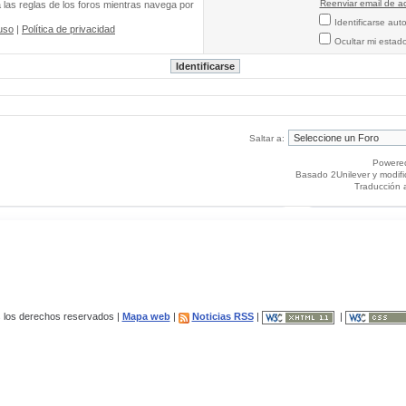
Reenviar email de ac
a las reglas de los foros mientras navega por
Identificarse au
uso
|
Política de privacidad
Ocultar mi estad
Saltar a:
Powere
Basado 2Unilever y modif
Traducción 
los derechos reservados |
Mapa web
|
Noticias RSS
|
|