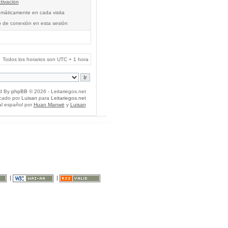
tivación
tomáticamente en cada visita
o de conexión en esta sesión
Todos los horarios son UTC + 1 hora
d By
phpBB
© 2026 - Leitariegos.net
icado por
Luisan
para
Leitariegos.net
al español por
Huan Manwë
y
Luisan
|
|