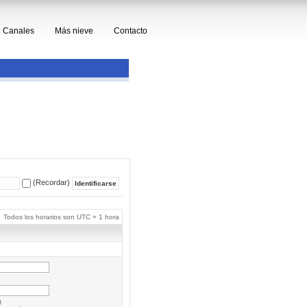
Canales
Más nieve
Contacto
(Recordar)
Todos los horarios son UTC + 1 hora
a