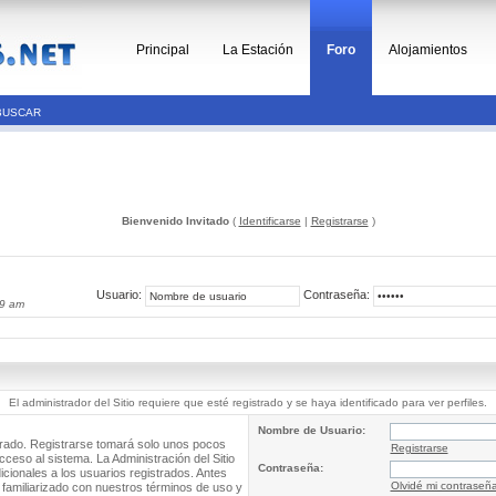
Principal
La Estación
Foro
Alojamientos
BUSCAR
Bienvenido Invitado
(
Identificarse
|
Registrarse
)
Usuario:
Contraseña:
39 am
El administrador del Sitio requiere que esté registrado y se haya identificado para ver perfiles.
Nombre de Usuario:
trado. Registrarse tomará solo unos pocos
Registrarse
cceso al sistema. La Administración del Sitio
Contraseña:
ionales a los usuarios registrados. Antes
Olvidé mi contraseñ
 familiarizado con nuestros términos de uso y