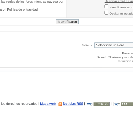
Reenviar email de ac
a las reglas de los foros mientras navega por
Identificarse au
uso
|
Política de privacidad
Ocultar mi estad
Saltar a:
Powere
Basado 2Unilever y modif
Traducción 
los derechos reservados |
Mapa web
|
Noticias RSS
|
|