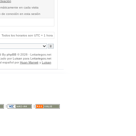
tivación
tomáticamente en cada visita
o de conexión en esta sesión
Todos los horarios son UTC + 1 hora
d By
phpBB
© 2026 - Leitariegos.net
icado por
Luisan
para
Leitariegos.net
al español por
Huan Manwë
y
Luisan
|
|