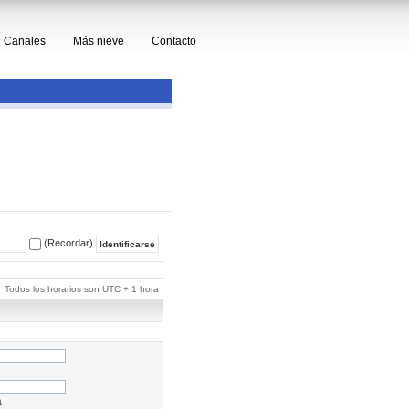
Canales
Más nieve
Contacto
(Recordar)
Todos los horarios son UTC + 1 hora
a