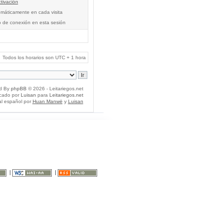
tivación
tomáticamente en cada visita
o de conexión en esta sesión
Todos los horarios son UTC + 1 hora
d By
phpBB
© 2026 - Leitariegos.net
icado por
Luisan
para
Leitariegos.net
al español por
Huan Manwë
y
Luisan
|
|