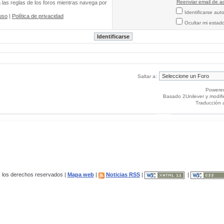
Reenviar email de ac
a las reglas de los foros mientras navega por
Identificarse au
uso
|
Política de privacidad
Ocultar mi estad
Saltar a:
Powere
Basado 2Unilever y modif
Traducción 
los derechos reservados |
Mapa web
|
Noticias RSS
|
|