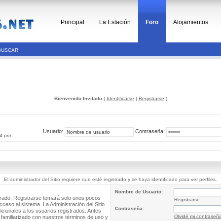
Principal
La Estación
Foro
Alojamientos
BUSCAR
Bienvenido Invitado
(
Identificarse
|
Registrarse
)
Usuario:
Contraseña:
44 pm
El administrador del Sitio requiere que esté registrado y se haya identificado para ver perfiles.
Nombre de Usuario:
trado. Registrarse tomará solo unos pocos
Registrarse
cceso al sistema. La Administración del Sitio
Contraseña:
ionales a los usuarios registrados. Antes
Olvidé mi contraseñ
 familiarizado con nuestros términos de uso y