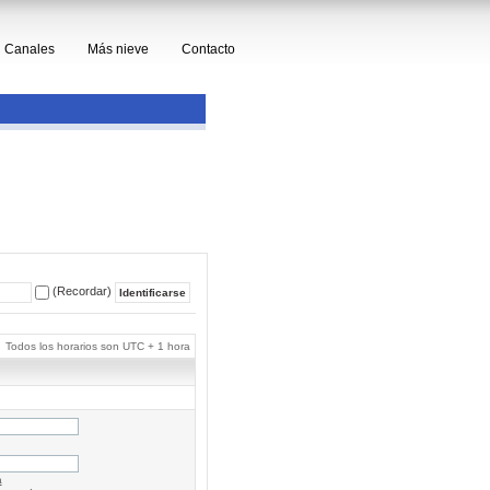
Canales
Más nieve
Contacto
(Recordar)
Todos los horarios son UTC + 1 hora
a