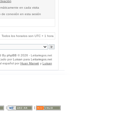
tivación
tomáticamente en cada visita
o de conexión en esta sesión
Todos los horarios son UTC + 1 hora
d By
phpBB
© 2026 - Leitariegos.net
icado por
Luisan
para
Leitariegos.net
al español por
Huan Manwë
y
Luisan
|
|