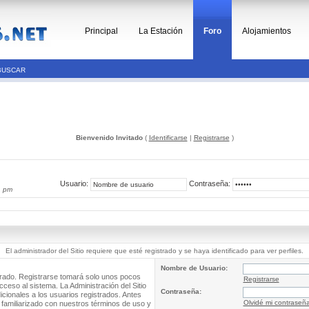
Principal
La Estación
Foro
Alojamientos
BUSCAR
Bienvenido Invitado
(
Identificarse
|
Registrarse
)
Usuario:
Contraseña:
1 pm
El administrador del Sitio requiere que esté registrado y se haya identificado para ver perfiles.
Nombre de Usuario:
trado. Registrarse tomará solo unos pocos
Registrarse
cceso al sistema. La Administración del Sitio
Contraseña:
ionales a los usuarios registrados. Antes
Olvidé mi contraseñ
 familiarizado con nuestros términos de uso y