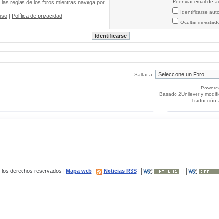
Reenviar email de ac
a las reglas de los foros mientras navega por
Identificarse au
uso
|
Política de privacidad
Ocultar mi estad
Saltar a:
Powere
Basado 2Unilever y modif
Traducción 
los derechos reservados |
Mapa web
|
Noticias RSS
|
|