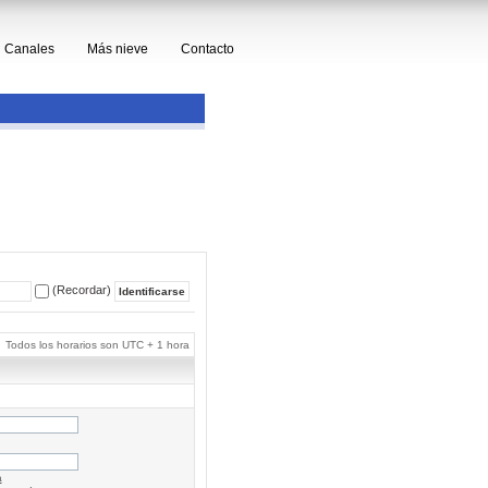
Canales
Más nieve
Contacto
(Recordar)
Todos los horarios son UTC + 1 hora
a