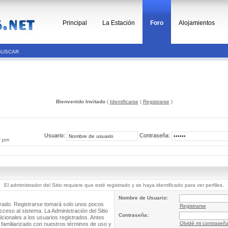
Principal
La Estación
Foro
Alojamientos
BUSCAR
Bienvenido Invitado
(
Identificarse
|
Registrarse
)
Usuario:
Contraseña:
2 pm
El administrador del Sitio requiere que esté registrado y se haya identificado para ver perfiles.
Nombre de Usuario:
trado. Registrarse tomará solo unos pocos
Registrarse
cceso al sistema. La Administración del Sitio
Contraseña:
ionales a los usuarios registrados. Antes
Olvidé mi contraseñ
 familiarizado con nuestros términos de uso y