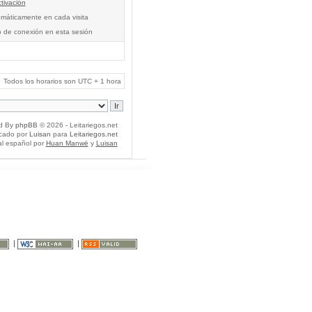
tivación
tomáticamente en cada visita
o de conexión en esta sesión
Todos los horarios son UTC + 1 hora
d By
phpBB
© 2026 - Leitariegos.net
icado por
Luisan
para
Leitariegos.net
al español por
Huan Manwë
y
Luisan
|
|