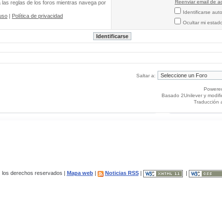
Reenviar email de ac
a las reglas de los foros mientras navega por
Identificarse au
uso
|
Política de privacidad
Ocultar mi estad
Saltar a:
Powere
Basado 2Unilever y modif
Traducción 
los derechos reservados |
Mapa web
|
Noticias RSS
|
|