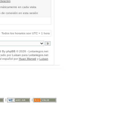
tivación
tomáticamente en cada visita
o de conexión en esta sesión
Todos los horarios son UTC + 1 hora
d By
phpBB
© 2026 - Leitariegos.net
icado por
Luisan
para
Leitariegos.net
al español por
Huan Manwë
y
Luisan
|
|