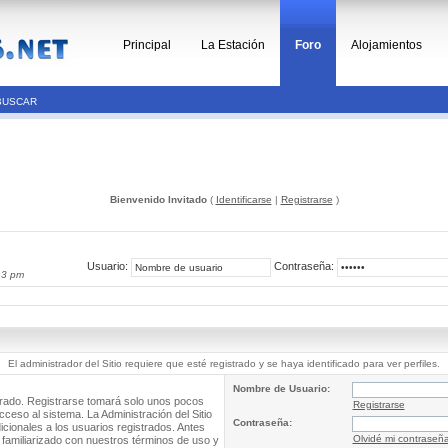
Principal
La Estación
Foro
Alojamientos
BUSCAR
Bienvenido Invitado
(
Identificarse
|
Registrarse
)
Usuario:
Contraseña:
13 pm
El administrador del Sitio requiere que esté registrado y se haya identificado para ver perfiles.
Nombre de Usuario:
trado. Registrarse tomará solo unos pocos
Registrarse
cceso al sistema. La Administración del Sitio
Contraseña:
ionales a los usuarios registrados. Antes
Olvidé mi contraseñ
 familiarizado con nuestros términos de uso y