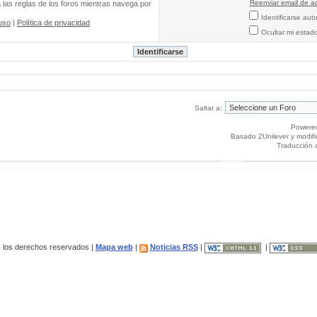
Reenviar email de ac
a las reglas de los foros mientras navega por
Identificarse au
uso
|
Política de privacidad
Ocultar mi estad
Saltar a:
Powere
Basado 2Unilever y modif
Traducción 
los derechos reservados |
Mapa web
|
Noticias RSS
|
|