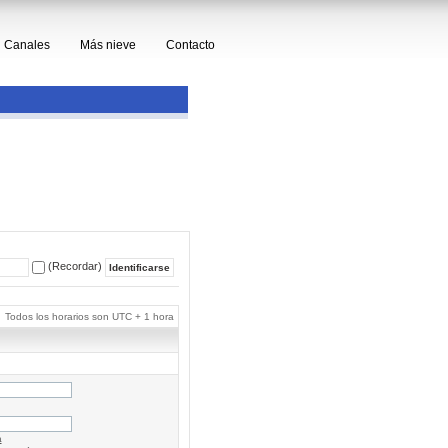
Canales
Más nieve
Contacto
(Recordar)
Todos los horarios son UTC + 1 hora
a