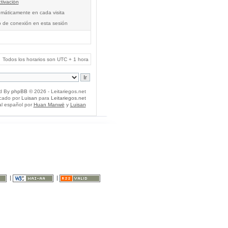
tivación
tomáticamente en cada visita
o de conexión en esta sesión
Todos los horarios son UTC + 1 hora
d By
phpBB
© 2026 - Leitariegos.net
icado por
Luisan
para
Leitariegos.net
al español por
Huan Manwë
y
Luisan
|
|