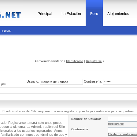
Principal
La Estación
Foro
Alojamientos
BUSCAR
Bienvenido Invitado
(
Identificarse
|
Registrarse
)
Usuario:
Contraseña:
8 pm
El administrador del Sitio requiere que esté registrado y se haya identificado para ver perfiles.
Nombre de Usuario:
trado. Registrarse tomará solo unos pocos
Registrarse
cceso al sistema. La Administración del Sitio
Contraseña:
ionales a los usuarios registrados. Antes
Olvidé mi contraseñ
 familiarizado con nuestros términos de uso y