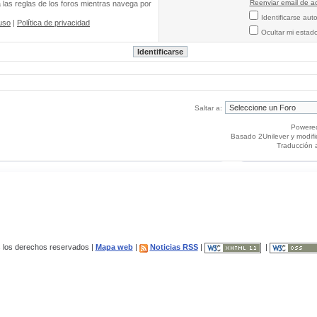
Reenviar email de ac
a las reglas de los foros mientras navega por
Identificarse au
uso
|
Política de privacidad
Ocultar mi estad
Saltar a:
Powere
Basado 2Unilever y modif
Traducción 
los derechos reservados |
Mapa web
|
Noticias RSS
|
|