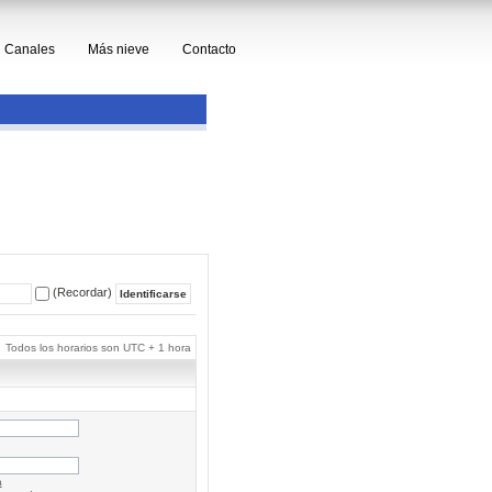
Canales
Más nieve
Contacto
(Recordar)
Todos los horarios son UTC + 1 hora
a