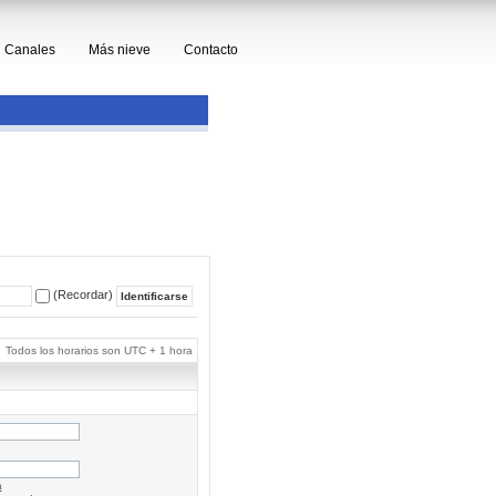
Canales
Más nieve
Contacto
(Recordar)
Todos los horarios son UTC + 1 hora
a