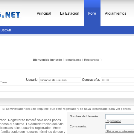
Principal
La Estación
Foro
Alojamientos
BUSCAR
Bienvenido Invitado
(
Identificarse
|
Registrarse
)
Usuario:
Contraseña:
33 am
El administrador del Sitio requiere que esté registrado y se haya identificado para ver perfiles.
Nombre de Usuario:
trado. Registrarse tomará solo unos pocos
Registrarse
cceso al sistema. La Administración del Sitio
Contraseña:
ionales a los usuarios registrados. Antes
Olvidé mi contraseñ
 familiarizado con nuestros términos de uso y