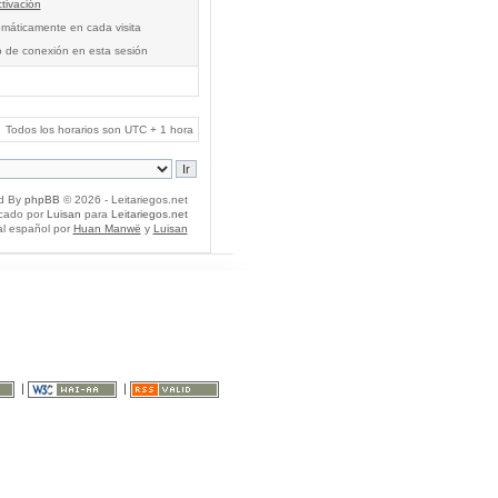
tivación
tomáticamente en cada visita
o de conexión en esta sesión
Todos los horarios son UTC + 1 hora
d By
phpBB
© 2026 - Leitariegos.net
icado por
Luisan
para
Leitariegos.net
al español por
Huan Manwë
y
Luisan
|
|