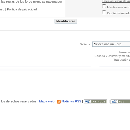
Reenviar email de ac
a las reglas de los foros mientras navega por
Identificarse au
uso
|
Política de privacidad
Ocultar mi estad
Saltar a:
Powere
Basado 2Unilever y modif
Traducción 
los derechos reservados |
Mapa web
|
Noticias RSS
|
|