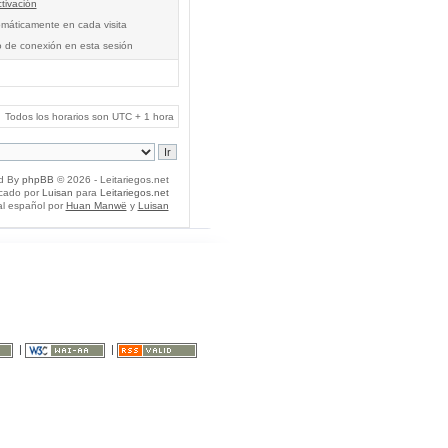
tivación
tomáticamente en cada visita
o de conexión en esta sesión
Todos los horarios son UTC + 1 hora
d By
phpBB
© 2026 - Leitariegos.net
icado por
Luisan
para
Leitariegos.net
al español por
Huan Manwë
y
Luisan
|
|