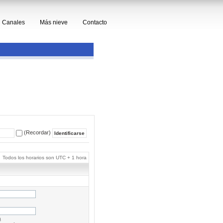
Canales
Más nieve
Contacto
(Recordar)
Todos los horarios son UTC + 1 hora
a