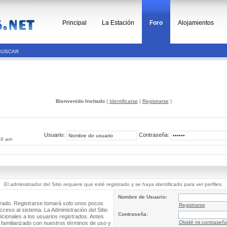
Principal
La Estación
Foro
Alojamientos
BUSCAR
Bienvenido Invitado
(
Identificarse
|
Registrarse
)
Usuario:
Contraseña:
56 am
El administrador del Sitio requiere que esté registrado y se haya identificado para ver perfiles.
Nombre de Usuario:
trado. Registrarse tomará solo unos pocos
Registrarse
cceso al sistema. La Administración del Sitio
Contraseña:
ionales a los usuarios registrados. Antes
Olvidé mi contraseñ
 familiarizado con nuestros términos de uso y