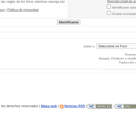
Reenviar email de ac
a las reglas de los foros mientras navega por
Identificarse au
uso
|
Política de privacidad
Ocultar mi estad
Saltar a:
Powere
Basado 2Unilever y modif
Traducción 
los derechos reservados |
Mapa web
|
Noticias RSS
|
|