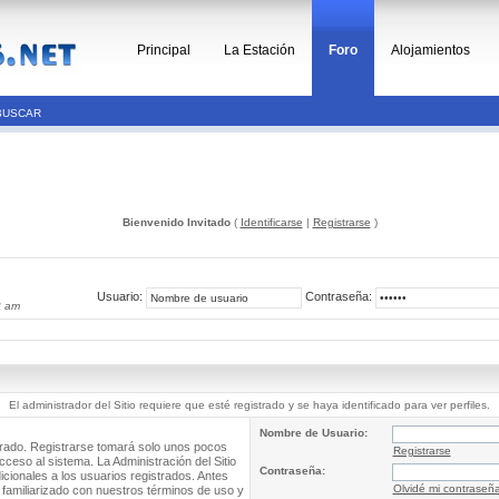
Principal
La Estación
Foro
Alojamientos
BUSCAR
Bienvenido Invitado
(
Identificarse
|
Registrarse
)
Usuario:
Contraseña:
2 am
El administrador del Sitio requiere que esté registrado y se haya identificado para ver perfiles.
Nombre de Usuario:
trado. Registrarse tomará solo unos pocos
Registrarse
cceso al sistema. La Administración del Sitio
Contraseña:
ionales a los usuarios registrados. Antes
Olvidé mi contraseñ
 familiarizado con nuestros términos de uso y