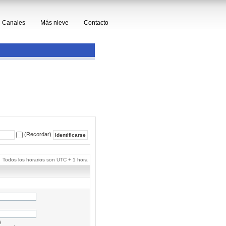
Canales
Más nieve
Contacto
(Recordar)
Todos los horarios son UTC + 1 hora
a