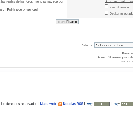
Reenviar email de ac
a las reglas de los foros mientras navega por
Identificarse au
uso
|
Política de privacidad
Ocultar mi estad
Saltar a:
Powere
Basado 2Unilever y modif
Traducción 
los derechos reservados |
Mapa web
|
Noticias RSS
|
|