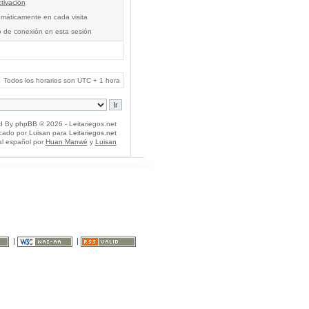
tivación
tomáticamente en cada visita
o de conexión en esta sesión
Todos los horarios son UTC + 1 hora
d By
phpBB
© 2026 - Leitariegos.net
icado por
Luisan
para
Leitariegos.net
al español por
Huan Manwë
y
Luisan
|
|