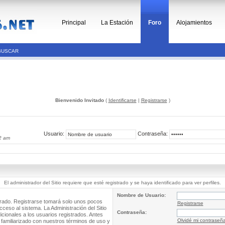
Principal
La Estación
Foro
Alojamientos
BUSCAR
Bienvenido Invitado
(
Identificarse
|
Registrarse
)
Usuario:
Contraseña:
2 am
El administrador del Sitio requiere que esté registrado y se haya identificado para ver perfiles.
Nombre de Usuario:
trado. Registrarse tomará solo unos pocos
Registrarse
cceso al sistema. La Administración del Sitio
Contraseña:
ionales a los usuarios registrados. Antes
Olvidé mi contraseñ
 familiarizado con nuestros términos de uso y