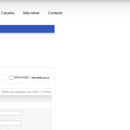
Canales
Más nieve
Contacto
(Recordar)
Todos los horarios son UTC + 1 hora
a