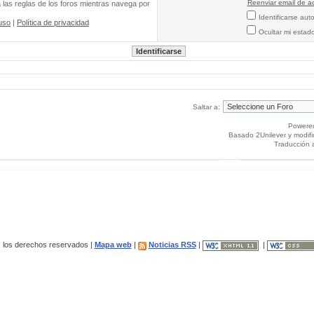
Reenviar email de ac
a las reglas de los foros mientras navega por
Identificarse au
uso
|
Política de privacidad
Ocultar mi estad
Saltar a:
Powere
Basado 2Unilever y modif
Traducción 
los derechos reservados |
Mapa web
|
Noticias RSS
|
|