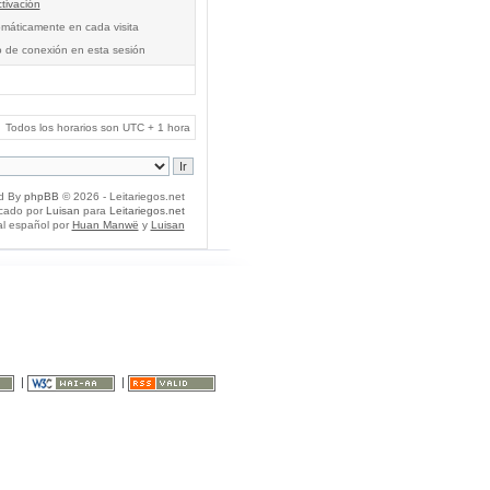
tivación
tomáticamente en cada visita
o de conexión en esta sesión
Todos los horarios son UTC + 1 hora
d By
phpBB
© 2026 - Leitariegos.net
icado por
Luisan
para
Leitariegos.net
al español por
Huan Manwë
y
Luisan
|
|