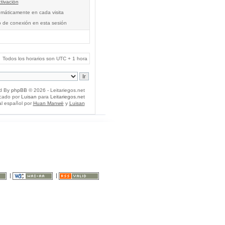
tivación
tomáticamente en cada visita
o de conexión en esta sesión
Todos los horarios son UTC + 1 hora
d By
phpBB
© 2026 - Leitariegos.net
icado por
Luisan
para
Leitariegos.net
al español por
Huan Manwë
y
Luisan
|
|