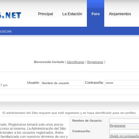
Principal
La Estación
Foro
Alojamientos
BUSCAR
Bienvenido Invitado
(
Identificarse
|
Registrarse
)
Usuario:
Contraseña:
27 pm
El administrador del Sitio requiere que esté registrado y se haya identificado para ver perfiles.
Nombre de Usuario:
trado. Registrarse tomará solo unos pocos
Registrarse
cceso al sistema. La Administración del Sitio
Contraseña:
ionales a los usuarios registrados. Antes
Olvidé mi contraseñ
 familiarizado con nuestros términos de uso y