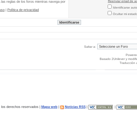
Reenviar email de ac
a las reglas de los foros mientras navega por
Identificarse au
uso
|
Política de privacidad
Ocultar mi estad
Saltar a:
Powere
Basado 2Unilever y modif
Traducción 
los derechos reservados |
Mapa web
|
Noticias RSS
|
|