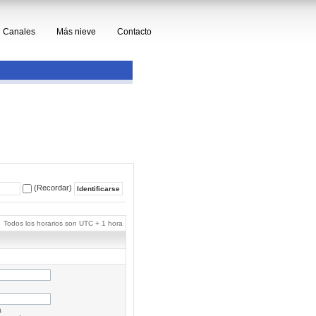
Canales
Más nieve
Contacto
(Recordar)
Todos los horarios son UTC + 1 hora
a