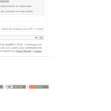
tivación
tomáticamente en cada visita
o de conexión en esta sesión
Todos los horarios son UTC + 1 hora
d By
phpBB
© 2026 - Leitariegos.net
icado por
Luisan
para
Leitariegos.net
al español por
Huan Manwë
y
Luisan
|
|