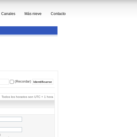
Canales
Más nieve
Contacto
(Recordar)
Todos los horarios son UTC + 1 hora
a