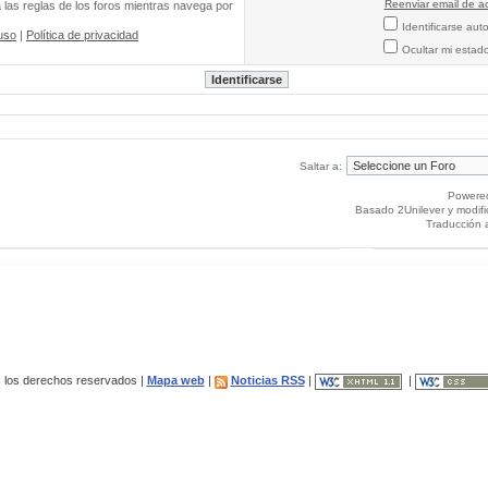
Reenviar email de ac
a las reglas de los foros mientras navega por
Identificarse au
uso
|
Política de privacidad
Ocultar mi estad
Saltar a:
Powere
Basado 2Unilever y modif
Traducción 
los derechos reservados |
Mapa web
|
Noticias RSS
|
|