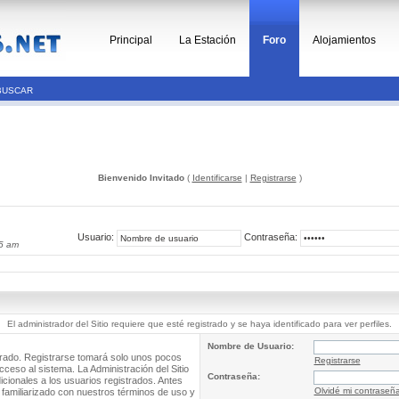
Principal
La Estación
Foro
Alojamientos
BUSCAR
Bienvenido Invitado
(
Identificarse
|
Registrarse
)
Usuario:
Contraseña:
55 am
El administrador del Sitio requiere que esté registrado y se haya identificado para ver perfiles.
Nombre de Usuario:
trado. Registrarse tomará solo unos pocos
Registrarse
cceso al sistema. La Administración del Sitio
Contraseña:
ionales a los usuarios registrados. Antes
Olvidé mi contraseñ
 familiarizado con nuestros términos de uso y