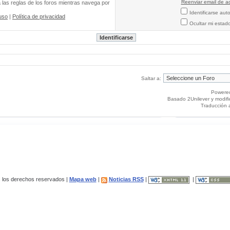
Reenviar email de ac
a las reglas de los foros mientras navega por
Identificarse au
uso
|
Política de privacidad
Ocultar mi estad
Saltar a:
Powere
Basado 2Unilever y modif
Traducción 
los derechos reservados |
Mapa web
|
Noticias RSS
|
|