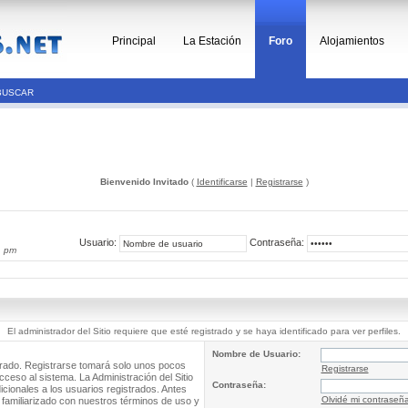
Principal
La Estación
Foro
Alojamientos
BUSCAR
Bienvenido Invitado
(
Identificarse
|
Registrarse
)
Usuario:
Contraseña:
1 pm
El administrador del Sitio requiere que esté registrado y se haya identificado para ver perfiles.
Nombre de Usuario:
trado. Registrarse tomará solo unos pocos
Registrarse
cceso al sistema. La Administración del Sitio
Contraseña:
ionales a los usuarios registrados. Antes
Olvidé mi contraseñ
 familiarizado con nuestros términos de uso y