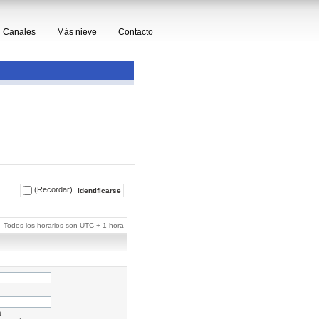
Canales
Más nieve
Contacto
(Recordar)
Todos los horarios son UTC + 1 hora
a