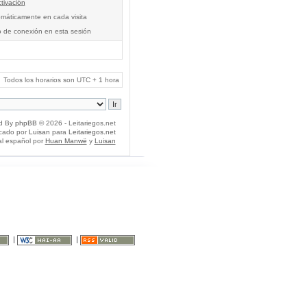
tivación
tomáticamente en cada visita
o de conexión en esta sesión
Todos los horarios son UTC + 1 hora
d By
phpBB
© 2026 - Leitariegos.net
icado por
Luisan
para
Leitariegos.net
al español por
Huan Manwë
y
Luisan
|
|