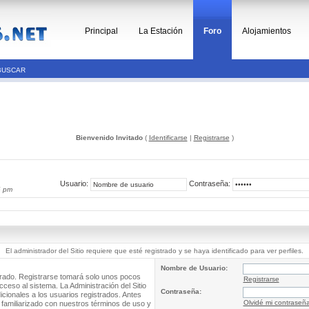
Principal
La Estación
Foro
Alojamientos
BUSCAR
Bienvenido Invitado
(
Identificarse
|
Registrarse
)
Usuario:
Contraseña:
6 pm
El administrador del Sitio requiere que esté registrado y se haya identificado para ver perfiles.
Nombre de Usuario:
trado. Registrarse tomará solo unos pocos
Registrarse
cceso al sistema. La Administración del Sitio
Contraseña:
ionales a los usuarios registrados. Antes
Olvidé mi contraseñ
 familiarizado con nuestros términos de uso y