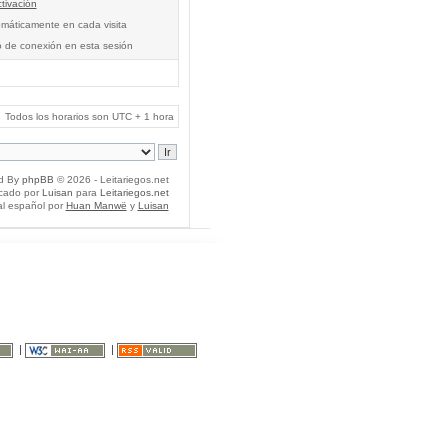
tivación
tomáticamente en cada visita
o de conexión en esta sesión
Todos los horarios son UTC + 1 hora
d By
phpBB
© 2026 - Leitariegos.net
icado por
Luisan
para
Leitariegos.net
al español por
Huan Manwë
y
Luisan
|
|