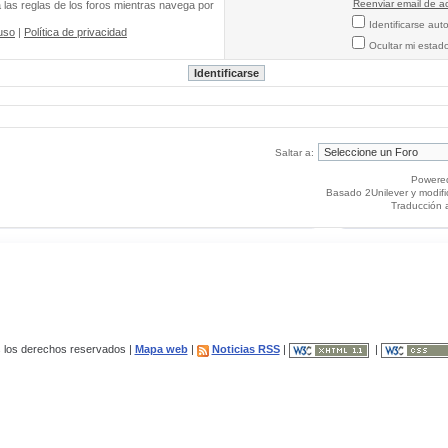
Reenviar email de ac
a las reglas de los foros mientras navega por
Identificarse au
uso
|
Política de privacidad
Ocultar mi estad
Saltar a:
Powere
Basado 2Unilever y modif
Traducción 
los derechos reservados |
Mapa web
|
Noticias RSS
|
|