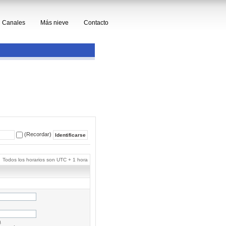
Canales
Más nieve
Contacto
(Recordar)
Todos los horarios son UTC + 1 hora
a